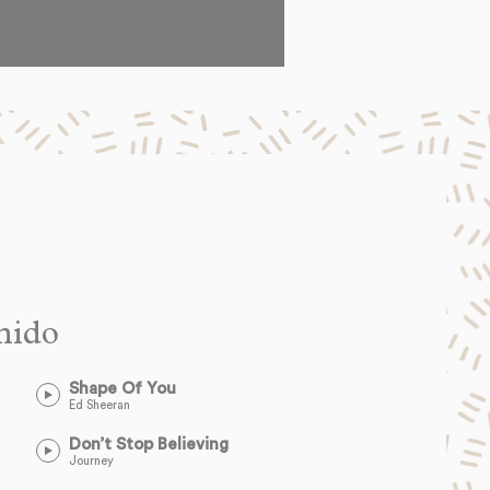
nido
Shape Of You
Ed Sheeran
Don’t Stop Believing
Journey