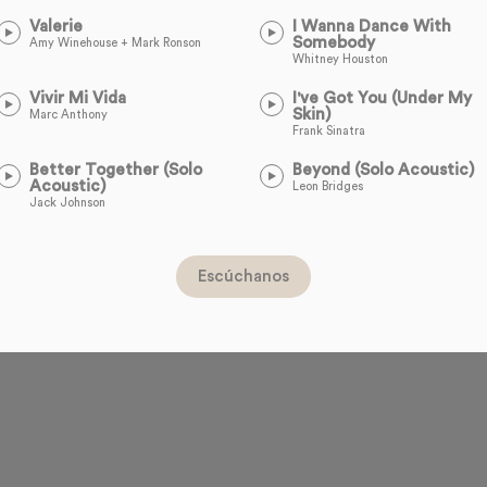
Valerie
I Wanna Dance With
Somebody
Amy Winehouse + Mark Ronson
Whitney Houston
Vivir Mi Vida
I've Got You (Under My
Skin)
Marc Anthony
Frank Sinatra
Better Together (Solo
Beyond (Solo Acoustic)
Acoustic)
Leon Bridges
Jack Johnson
Escúchanos