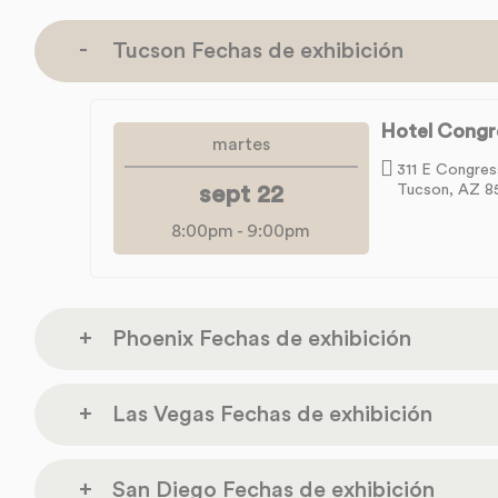
Tucson Fechas de exhibición
Hotel Congr
martes
311 E Congres
sept 22
Tucson, AZ 8
8:00pm
-
9:00pm
Phoenix Fechas de exhibición
Rhythm Room
Las Vegas Fechas de exhibición
lunes
1019 E Indian Sch
oct 12
Phoenix AZ 8501
The Orleans Ho
San Diego Fechas de exhibición
martes