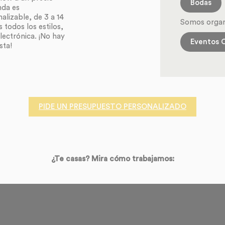
Bodas
nda es
lizable, de 3 a 14
Somos organ
 todos los estilos,
electrónica. ¡No hay
Eventos 
sta!
PIDE UN PRESUPUESTO PERSONALIZADO
¿Te casas? Mira cómo trabajamos: