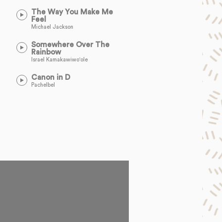
The Way You Make Me
Feel
Michael Jackson
Somewhere Over The
Rainbow
Israel Kamakawiwo'ole
Canon in D
Pachelbel