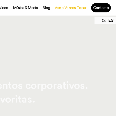
 Video
Música & Media
Blog
Ven a Vernos Tocar
Contacto
ES
EN
entos corporativos.
voritas.