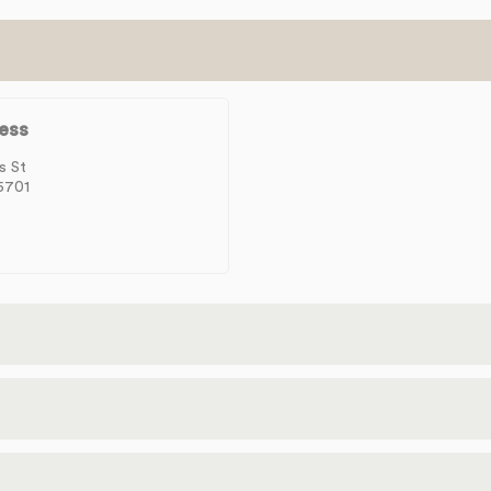
ess
s St
5701
lunes
ool Rd.
4
dic 07
tel & Casino