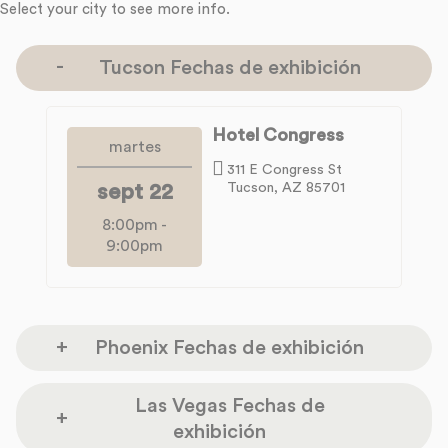
Select your city to see more info.
Tucson Fechas de exhibición
Hotel Congress
martes
311 E Congress St
sept 22
Tucson, AZ 85701
8:00pm
-
9:00pm
Phoenix Fechas de exhibición
Rhythm Room
Las Vegas Fechas de
lunes
exhibición
1019 E Indian School Rd.